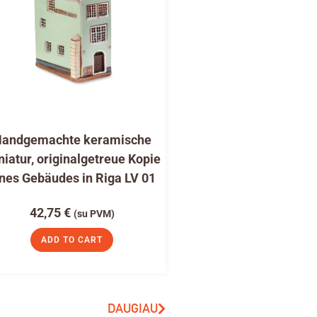
andgemachte keramische
niatur, originalgetreue Kopie
nes Gebäudes in Riga LV 01
42,75
€
(su PVM)
ADD TO CART
DAUGIAU