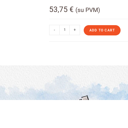
53,75
€
(su PVM)
-
+
ADD TO CART