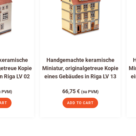
keramische
Handgemachte keramische
H
getreue Kopie
Miniatur, originalgetreue Kopie
Mi
n Riga LV 02
eines Gebäudes in Riga LV 13
ei
66,75
€
u PVM)
(su PVM)
ART
ADD TO CART