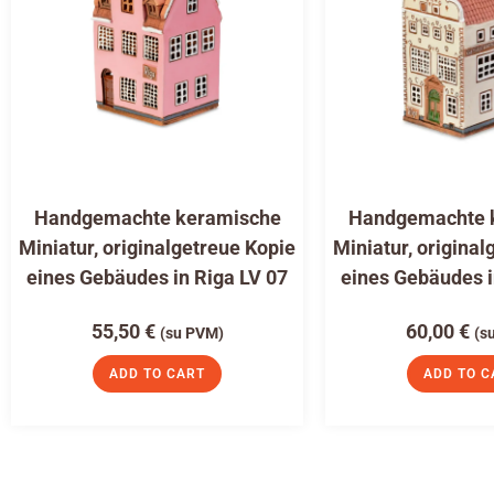
Handgemachte keramische
Handgemachte 
Miniatur, originalgetreue Kopie
Miniatur, original
eines Gebäudes in Riga LV 07
eines Gebäudes i
55,50
€
60,00
€
(su PVM)
(s
ADD TO CART
ADD TO C