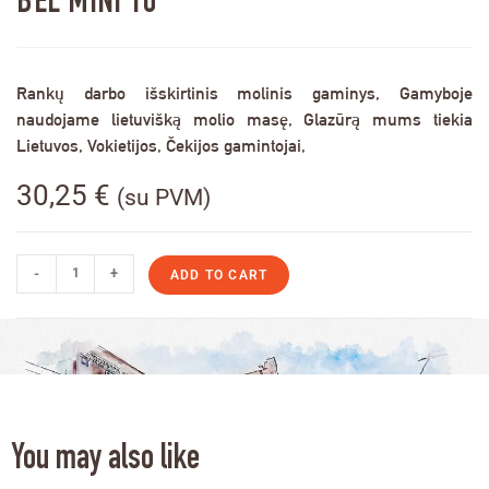
BEL MINI 10
Rankų darbo išskirtinis molinis gaminys, Gamyboje
naudojame lietuvišką molio masę, Glazūrą mums tiekia
Lietuvos, Vokietijos, Čekijos gamintojai,
30,25
€
(su PVM)
-
+
ADD TO CART
You may also like