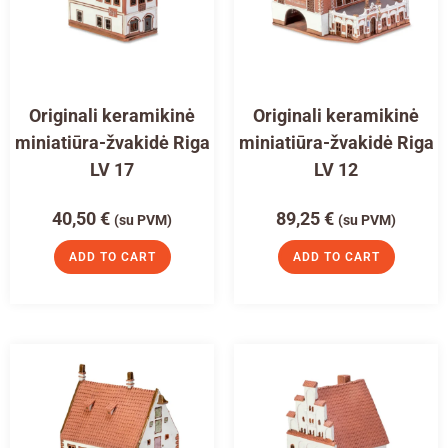
Originali keramikinė
Originali keramikinė
miniatiūra-žvakidė Riga
miniatiūra-žvakidė Riga
LV 17
LV 12
40,50
€
89,25
€
(su PVM)
(su PVM)
ADD TO CART
ADD TO CART