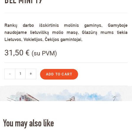
BEL MINI 19
Rankų darbo išskirtinis molinis gaminys, Gamyboje
naudojame lietuvišką molio masę, Glazūrą mums tiekia
Lietuvos, Vokietijos, Čekijos gamintojai,
31,50
€
(su PVM)
-
+
ADD TO CART
You may also like