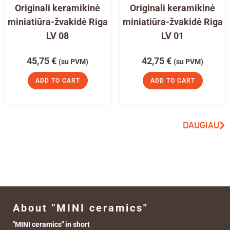
Originali keramikinė
Originali keramikinė
miniatiūra-žvakidė Riga
miniatiūra-žvakidė Riga
LV 08
LV 01
45,75
€
42,75
€
(su PVM)
(su PVM)
ADD TO CART
ADD TO CART
DAUGIAU
About "MINI ceramics"
"MINI ceramics" in short