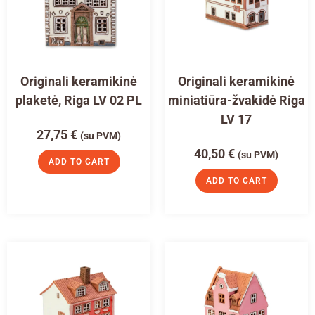
Originali keramikinė
Originali keramikinė
plaketė, Riga LV 02 PL
miniatiūra-žvakidė Riga
LV 17
27,75
€
(su PVM)
40,50
€
(su PVM)
ADD TO CART
ADD TO CART