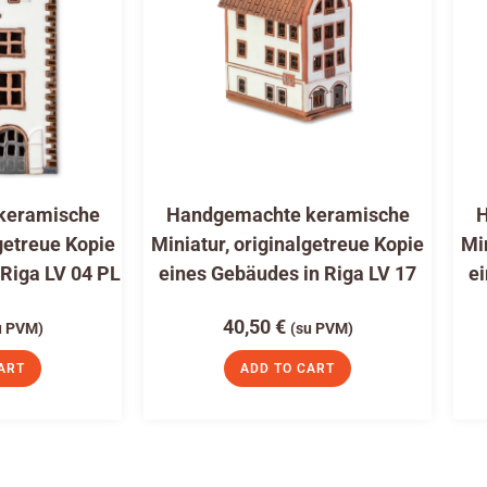
keramische
Handgemachte keramische
H
getreue Kopie
Miniatur, originalgetreue Kopie
Mi
 Riga LV 04 PL
eines Gebäudes in Riga LV 17
ei
40,50
€
u PVM)
(su PVM)
ART
ADD TO CART