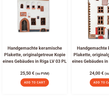
Handgemachte keramische
Handgemachte 
Plakette, originalgetreue Kopie
Plakette, original
eines Gebäudes in Riga LV 03 PL
eines Gebäudes in
25,50
€
24,00
€
(su PVM)
(s
ADD TO CART
ADD TO C