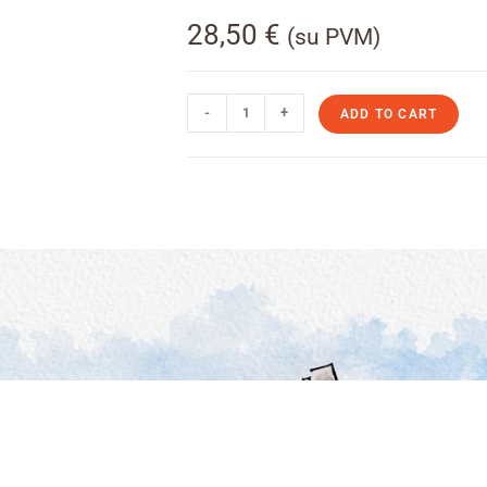
28,50
€
(su PVM)
-
+
ADD TO CART