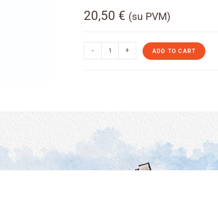
20,50
€
(su PVM)
-
+
ADD TO CART