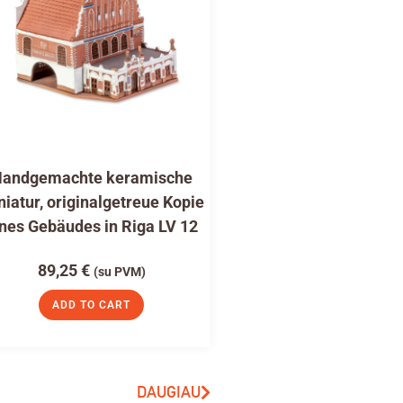
andgemachte keramische
niatur, originalgetreue Kopie
nes Gebäudes in Riga LV 12
89,25
€
(su PVM)
ADD TO CART
DAUGIAU