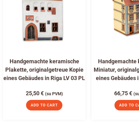
Handgemachte keramische
Handgemachte 
Plakette, originalgetreue Kopie
Miniatur, original
eines Gebäudes in Riga LV 03 PL
eines Gebäudes i
25,50
€
66,75
€
(su PVM)
(s
ADD TO CART
ADD TO C