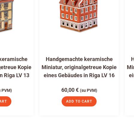
keramische
Handgemachte keramische
H
getreue Kopie
Miniatur, originalgetreue Kopie
Mi
n Riga LV 13
eines Gebäudes in Riga LV 16
ei
60,00
€
u PVM)
(su PVM)
ART
ADD TO CART