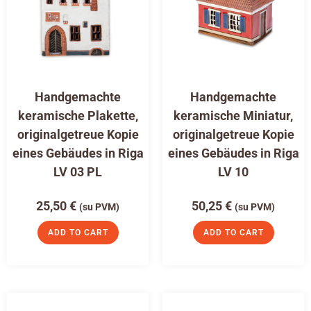
Handgemachte
Handgemachte
keramische Plakette,
keramische Miniatur,
originalgetreue Kopie
originalgetreue Kopie
eines Gebäudes in Riga
eines Gebäudes in Riga
LV 03 PL
LV 10
25,50
€
50,25
€
(su PVM)
(su PVM)
ADD TO CART
ADD TO CART