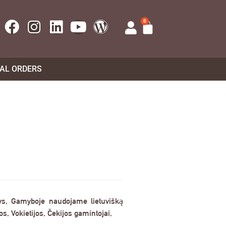
0
UAL ORDERS
ys, Gamyboje naudojame lietuvišką
, Vokietijos, Čekijos gamintojai,