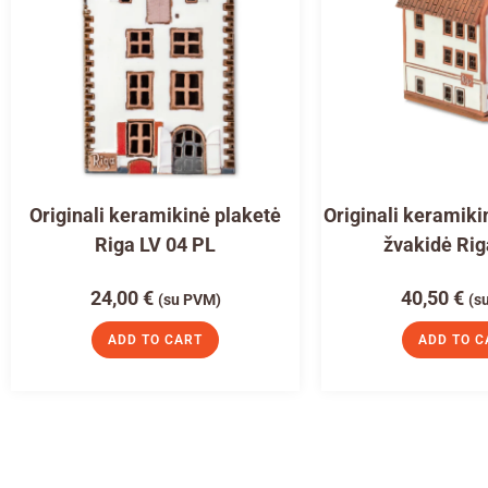
Originali keramikinė plaketė
Originali keramiki
Riga LV 04 PL
žvakidė Rig
24,00
€
40,50
€
(su PVM)
(s
ADD TO CART
ADD TO C