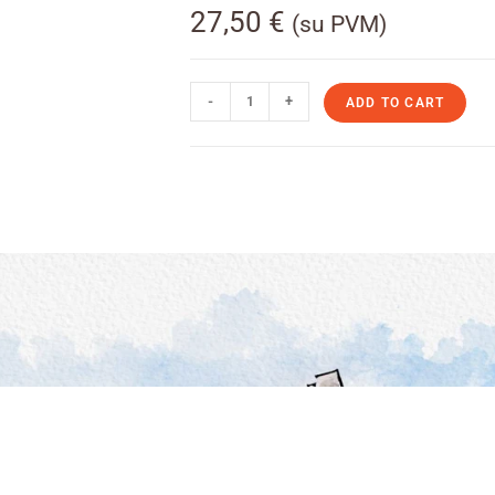
27,50
€
(su PVM)
-
+
ADD TO CART