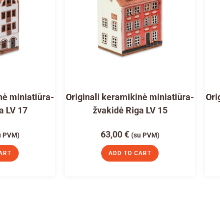
nė miniatiūra-
Originali keramikinė miniatiūra-
Ori
a LV 17
žvakidė Riga LV 15
63,00
€
u PVM)
(su PVM)
ART
ADD TO CART