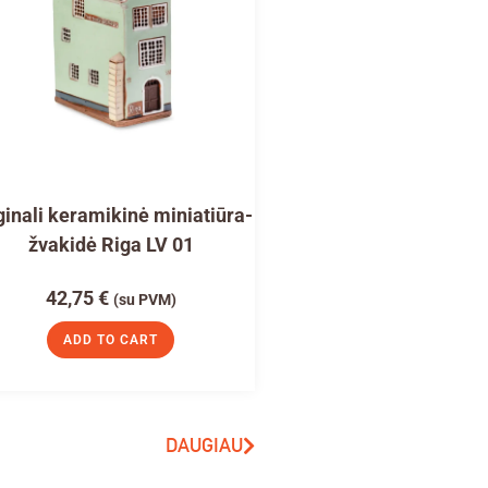
ginali keramikinė miniatiūra-
žvakidė Riga LV 01
42,75
€
(su PVM)
ADD TO CART
DAUGIAU