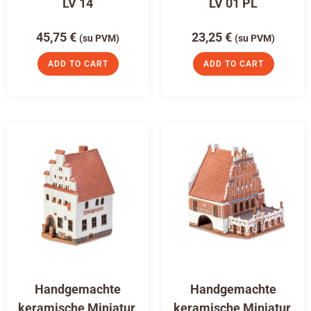
LV 14
LV 01 PL
45,75
€
23,25
€
(su PVM)
(su PVM)
ADD TO CART
ADD TO CART
Handgemachte
Handgemachte
keramische Miniatur,
keramische Miniatur,