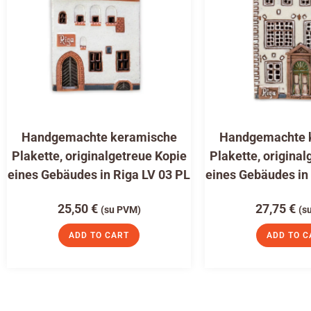
Handgemachte keramische
Handgemachte 
Plakette, originalgetreue Kopie
Plakette, original
eines Gebäudes in Riga LV 03 PL
eines Gebäudes in
25,50
€
27,75
€
(su PVM)
(s
ADD TO CART
ADD TO C