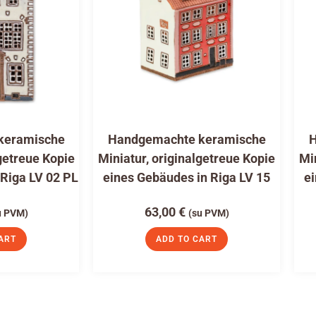
keramische
Handgemachte keramische
H
getreue Kopie
Miniatur, originalgetreue Kopie
Mi
 Riga LV 02 PL
eines Gebäudes in Riga LV 15
ei
63,00
€
u PVM)
(su PVM)
ART
ADD TO CART