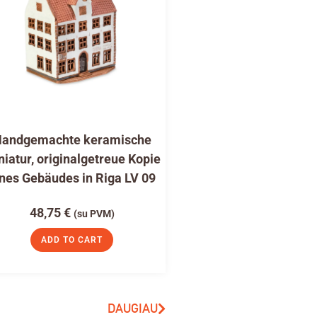
andgemachte keramische
niatur, originalgetreue Kopie
nes Gebäudes in Riga LV 09
48,75
€
(su PVM)
ADD TO CART
DAUGIAU