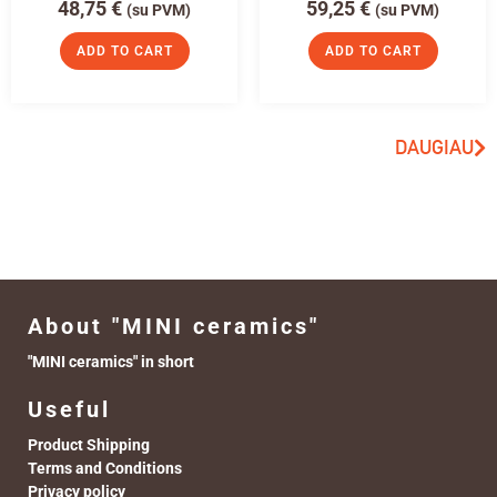
48,75
€
59,25
€
(su PVM)
(su PVM)
ADD TO CART
ADD TO CART
DAUGIAU
About "MINI ceramics"
"MINI ceramics" in short
Useful
Product Shipping
Terms and Conditions
Privacy policy