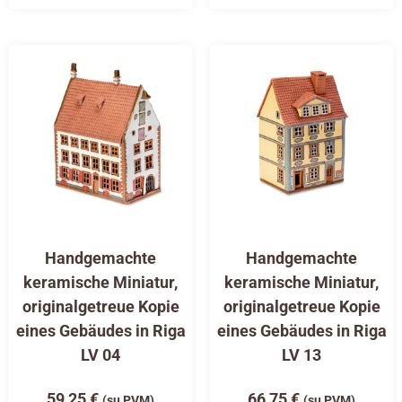
Handgemachte
Handgemachte
keramische Miniatur,
keramische Miniatur,
originalgetreue Kopie
originalgetreue Kopie
eines Gebäudes in Riga
eines Gebäudes in Riga
LV 04
LV 13
59,25
€
66,75
€
(su PVM)
(su PVM)