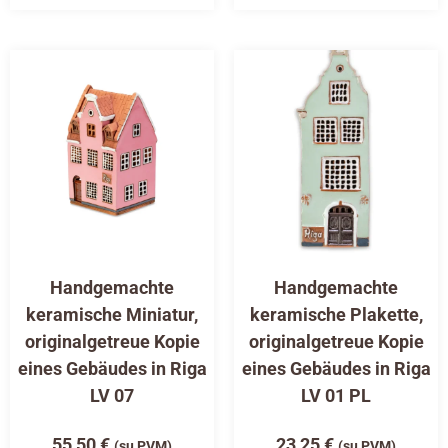
Handgemachte
Handgemachte
keramische Miniatur,
keramische Plakette,
originalgetreue Kopie
originalgetreue Kopie
eines Gebäudes in Riga
eines Gebäudes in Riga
LV 07
LV 01 PL
55,50
€
23,25
€
(su PVM)
(su PVM)