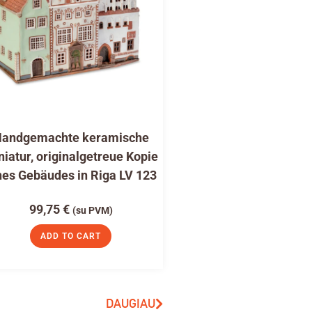
andgemachte keramische
niatur, originalgetreue Kopie
nes Gebäudes in Riga LV 123
99,75
€
(su PVM)
ADD TO CART
DAUGIAU