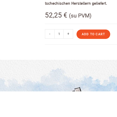
tschechischen Herstellern geliefert.
52,25
€
(su PVM)
-
+
ADD TO CART