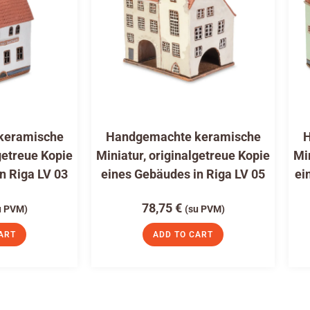
keramische
Handgemachte keramische
H
getreue Kopie
Miniatur, originalgetreue Kopie
Mi
n Riga LV 03
eines Gebäudes in Riga LV 05
ei
78,75
€
u PVM)
(su PVM)
ART
ADD TO CART