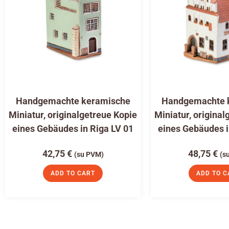
Handgemachte keramische
Handgemachte 
Miniatur, originalgetreue Kopie
Miniatur, original
eines Gebäudes in Riga LV 01
eines Gebäudes i
42,75
€
48,75
€
(su PVM)
(s
ADD TO CART
ADD TO C