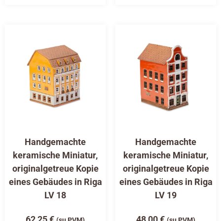
Handgemachte
Handgemachte
keramische Miniatur,
keramische Miniatur,
originalgetreue Kopie
originalgetreue Kopie
eines Gebäudes in Riga
eines Gebäudes in Riga
LV 18
LV 19
62,25
€
48,00
€
(su PVM)
(su PVM)