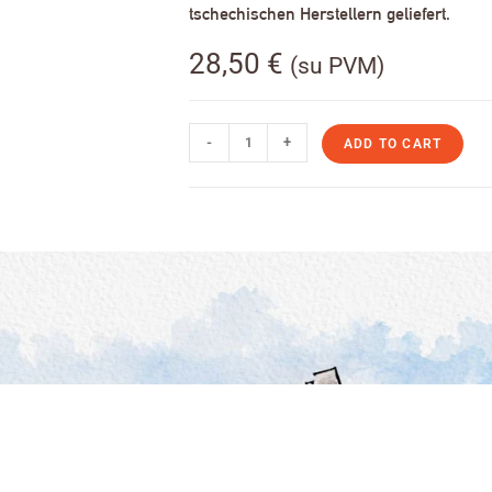
tschechischen Herstellern geliefert.
28,50
€
(su PVM)
-
+
ADD TO CART