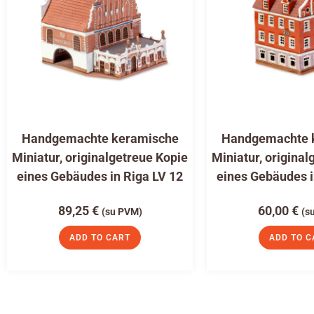
Handgemachte keramische
Handgemachte 
Miniatur, originalgetreue Kopie
Miniatur, original
eines Gebäudes in Riga LV 12
eines Gebäudes i
89,25
€
60,00
€
(su PVM)
(s
ADD TO CART
ADD TO C