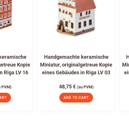
keramische
Handgemachte keramische
H
getreue Kopie
Miniatur, originalgetreue Kopie
Mi
n Riga LV 16
eines Gebäudes in Riga LV 03
ei
48,75
€
u PVM)
(su PVM)
ART
ADD TO CART