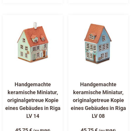
Handgemachte
Handgemachte
keramische Miniatur,
keramische Miniatur,
originalgetreue Kopie
originalgetreue Kopie
eines Gebäudes in Riga
eines Gebäudes in Riga
LV 14
LV 08
45,75
€
45,75
€
(su PVM)
(su PVM)