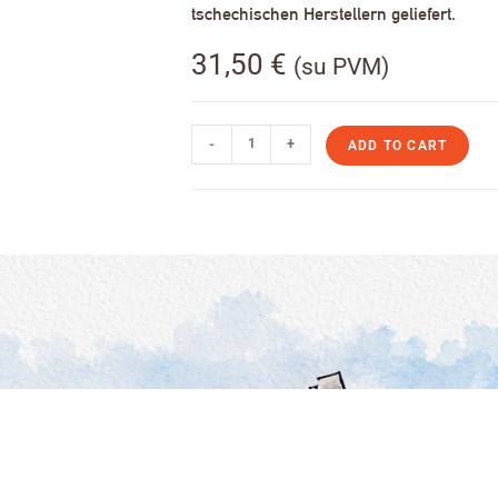
tschechischen Herstellern geliefert.
31,50
€
(su PVM)
-
+
ADD TO CART