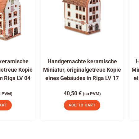
keramische
Handgemachte keramische
H
getreue Kopie
Miniatur, originalgetreue Kopie
Mi
n Riga LV 04
eines Gebäudes in Riga LV 17
ei
40,50
€
u PVM)
(su PVM)
ART
ADD TO CART