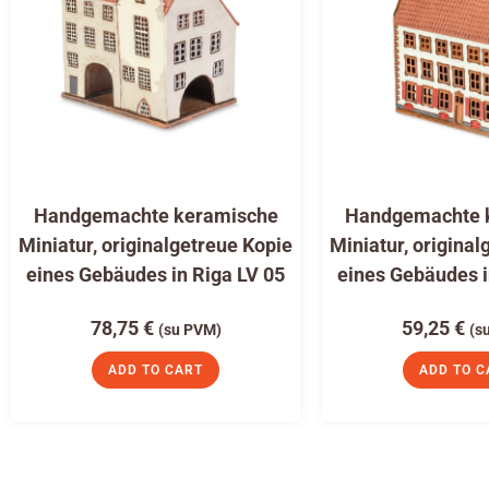
Handgemachte keramische
Handgemachte 
Miniatur, originalgetreue Kopie
Miniatur, original
eines Gebäudes in Riga LV 05
eines Gebäudes i
78,75
€
59,25
€
(su PVM)
(s
ADD TO CART
ADD TO C