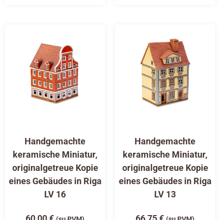
Handgemachte
Handgemachte
keramische Miniatur,
keramische Miniatur,
originalgetreue Kopie
originalgetreue Kopie
eines Gebäudes in Riga
eines Gebäudes in Riga
LV 16
LV 13
60,00
€
66,75
€
(su PVM)
(su PVM)