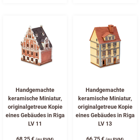
Handgemachte
Handgemachte
keramische Miniatur,
keramische Miniatur,
originalgetreue Kopie
originalgetreue Kopie
eines Gebäudes in Riga
eines Gebäudes in Riga
LV 11
LV 13
68,25
€
66,75
€
(su PVM)
(su PVM)