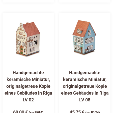
Handgemachte
Handgemachte
keramische Miniatur,
keramische Miniatur,
originalgetreue Kopie
originalgetreue Kopie
eines Gebäudes in Riga
eines Gebäudes in Riga
LV 02
LV 08
60,00
€
45,75
€
(su PVM)
(su PVM)