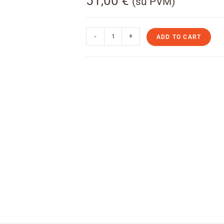
51,00
€
(su PVM)
-
+
ADD TO CART