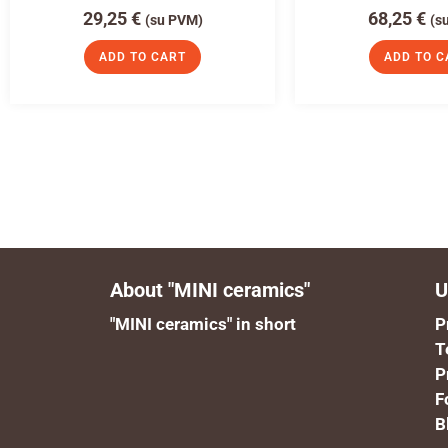
29,25
€
68,25
€
(su PVM)
(s
ADD TO CART
ADD TO C
About "MINI ceramics"
U
"MINI ceramics" in short
P
T
P
F
B