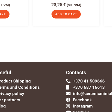
23,25
€
u PVM)
(su PVM)
ART
ADD TO CART
seful
Contacts
roduct Shipping
+370 41 509666
erms and Conditions
+370 687 16613
rivacy policy
info@ceramicminia
or partners
Facebook
log
Instagram