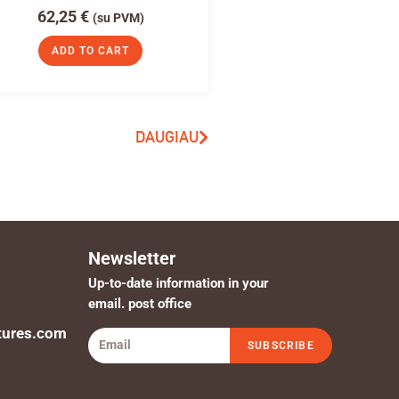
62,25
€
(su PVM)
ADD TO CART
DAUGIAU
Newsletter
Up-to-date information in your
email. post office
tures.com
SUBSCRIBE