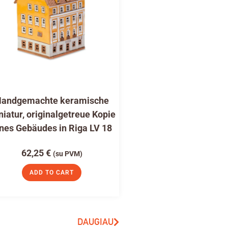
andgemachte keramische
niatur, originalgetreue Kopie
nes Gebäudes in Riga LV 18
62,25
€
(su PVM)
ADD TO CART
DAUGIAU