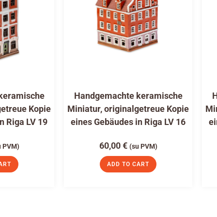
keramische
Handgemachte keramische
H
getreue Kopie
Miniatur, originalgetreue Kopie
Mi
n Riga LV 19
eines Gebäudes in Riga LV 16
ei
60,00
€
u PVM)
(su PVM)
ART
ADD TO CART