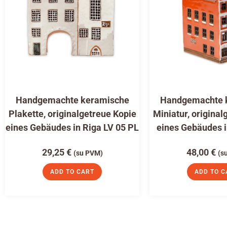
Handgemachte keramische
Handgemachte 
Plakette, originalgetreue Kopie
Miniatur, original
eines Gebäudes in Riga LV 05 PL
eines Gebäudes i
29,25
€
48,00
€
(su PVM)
(s
ADD TO CART
ADD TO C