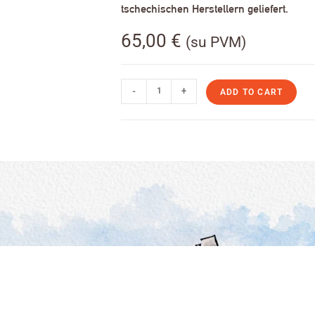
tschechischen Herstellern geliefert.
65,00
€
(su PVM)
-
+
ADD TO CART