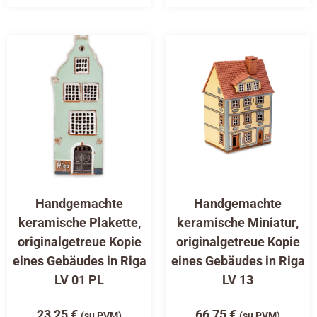
Handgemachte
Handgemachte
keramische Plakette,
keramische Miniatur,
originalgetreue Kopie
originalgetreue Kopie
eines Gebäudes in Riga
eines Gebäudes in Riga
LV 01 PL
LV 13
23,25
€
66,75
€
(su PVM)
(su PVM)