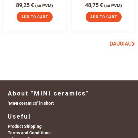
89,25
€
48,75
€
(su PVM)
(su PVM)
ADD TO CART
ADD TO CART
DAUGIAU
About "MINI ceramics"
"MINI ceramics" in short
Useful
Product Shipping
Terms and Conditions