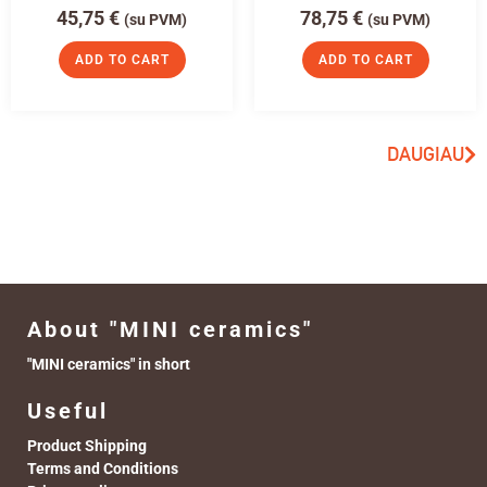
45,75
€
78,75
€
(su PVM)
(su PVM)
ADD TO CART
ADD TO CART
DAUGIAU
About "MINI ceramics"
"MINI ceramics" in short
Useful
Product Shipping
Terms and Conditions