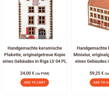
Handgemachte keramische
Handgemachte 
Plakette, originalgetreue Kopie
Miniatur, original
eines Gebäudes in Riga LV 04 PL
eines Gebäudes i
24,00
€
59,25
€
(su PVM)
(s
ADD TO CART
ADD TO C