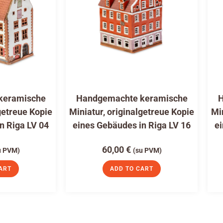
keramische
Handgemachte keramische
H
getreue Kopie
Miniatur, originalgetreue Kopie
Mi
n Riga LV 04
eines Gebäudes in Riga LV 16
ei
60,00
€
u PVM)
(su PVM)
ART
ADD TO CART