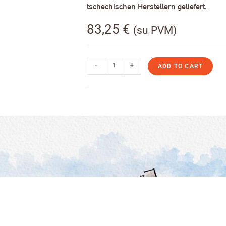
tschechischen Herstellern geliefert.
83,25
€
(su PVM)
-
+
ADD TO CART