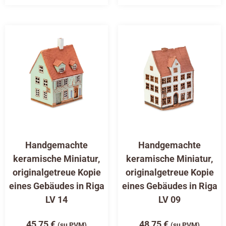
Handgemachte
Handgemachte
keramische Miniatur,
keramische Miniatur,
originalgetreue Kopie
originalgetreue Kopie
eines Gebäudes in Riga
eines Gebäudes in Riga
LV 14
LV 09
45,75
€
48,75
€
(su PVM)
(su PVM)