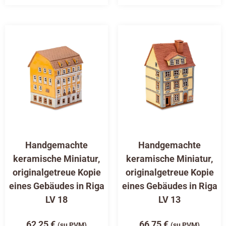
Handgemachte
Handgemachte
keramische Miniatur,
keramische Miniatur,
originalgetreue Kopie
originalgetreue Kopie
eines Gebäudes in Riga
eines Gebäudes in Riga
LV 18
LV 13
62,25
€
66,75
€
(su PVM)
(su PVM)