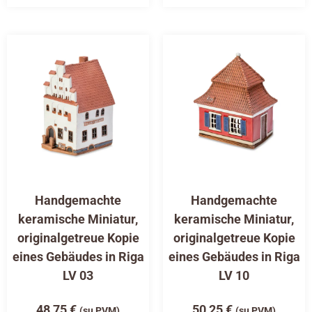
Handgemachte
Handgemachte
keramische Miniatur,
keramische Miniatur,
originalgetreue Kopie
originalgetreue Kopie
eines Gebäudes in Riga
eines Gebäudes in Riga
LV 03
LV 10
48,75
€
50,25
€
(su PVM)
(su PVM)