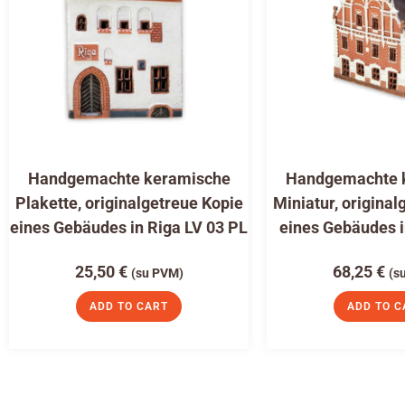
Handgemachte keramische
Handgemachte 
Plakette, originalgetreue Kopie
Miniatur, original
eines Gebäudes in Riga LV 03 PL
eines Gebäudes i
25,50
€
68,25
€
(su PVM)
(s
ADD TO CART
ADD TO C