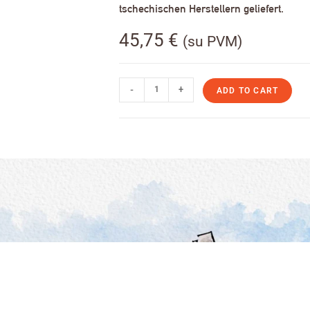
tschechischen Herstellern geliefert.
45,75
€
(su PVM)
-
+
ADD TO CART