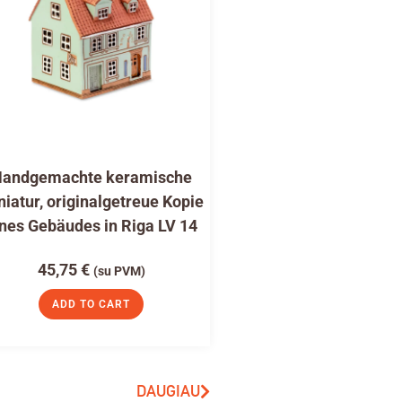
andgemachte keramische
niatur, originalgetreue Kopie
nes Gebäudes in Riga LV 14
45,75
€
(su PVM)
ADD TO CART
DAUGIAU