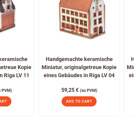
keramische
Handgemachte keramische
H
getreue Kopie
Miniatur, originalgetreue Kopie
Mi
n Riga LV 11
eines Gebäudes in Riga LV 04
ei
59,25
€
u PVM)
(su PVM)
ART
ADD TO CART