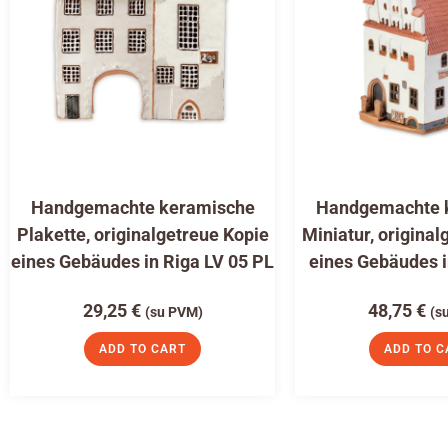
Handgemachte keramische
Handgemachte 
Plakette, originalgetreue Kopie
Miniatur, original
eines Gebäudes in Riga LV 05 PL
eines Gebäudes i
29,25
€
48,75
€
(su PVM)
(s
ADD TO CART
ADD TO C