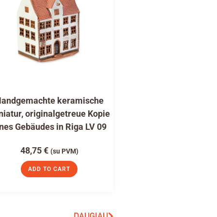
andgemachte keramische
niatur, originalgetreue Kopie
nes Gebäudes in Riga LV 09
48,75
€
(su PVM)
ADD TO CART
DAUGIAU