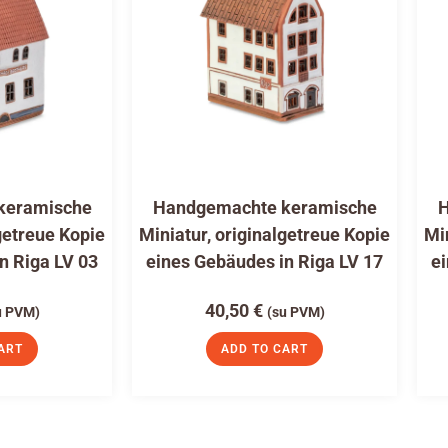
keramische
Handgemachte keramische
H
getreue Kopie
Miniatur, originalgetreue Kopie
Mi
n Riga LV 03
eines Gebäudes in Riga LV 17
ei
40,50
€
u PVM)
(su PVM)
ART
ADD TO CART