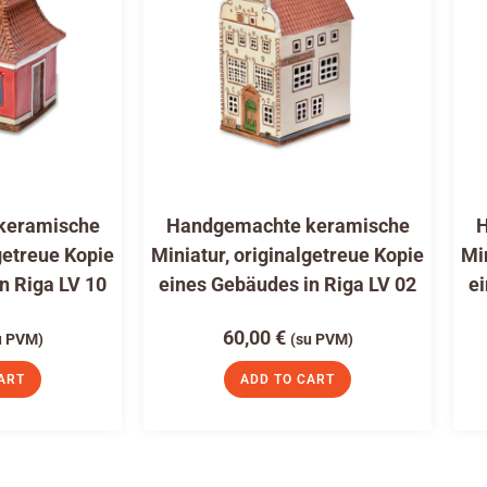
keramische
Handgemachte keramische
H
getreue Kopie
Miniatur, originalgetreue Kopie
Mi
n Riga LV 10
eines Gebäudes in Riga LV 02
ei
60,00
€
u PVM)
(su PVM)
ART
ADD TO CART