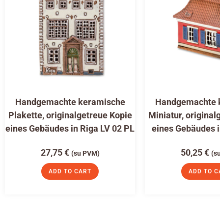
Handgemachte keramische
Handgemachte 
Plakette, originalgetreue Kopie
Miniatur, original
eines Gebäudes in Riga LV 02 PL
eines Gebäudes i
27,75
€
50,25
€
(su PVM)
(s
ADD TO CART
ADD TO C