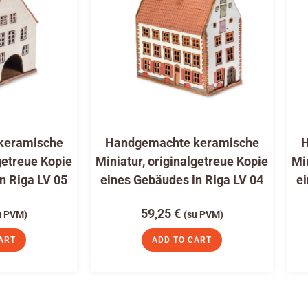
keramische
Handgemachte keramische
H
getreue Kopie
Miniatur, originalgetreue Kopie
Mi
n Riga LV 05
eines Gebäudes in Riga LV 04
ei
59,25
€
u PVM)
(su PVM)
ART
ADD TO CART