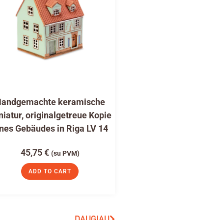
andgemachte keramische
niatur, originalgetreue Kopie
nes Gebäudes in Riga LV 14
45,75
€
(su PVM)
ADD TO CART
DAUGIAU