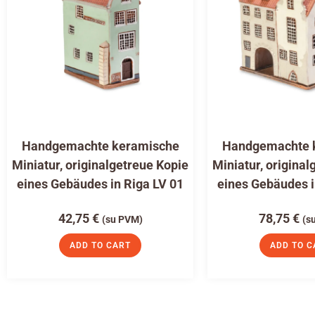
Handgemachte keramische
Handgemachte 
Miniatur, originalgetreue Kopie
Miniatur, original
eines Gebäudes in Riga LV 01
eines Gebäudes i
42,75
€
78,75
€
(su PVM)
(s
ADD TO CART
ADD TO C