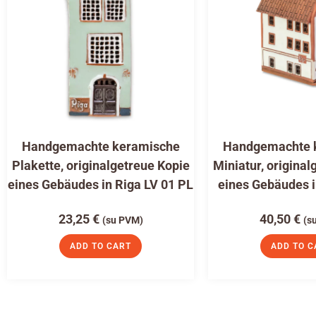
Handgemachte keramische
Handgemachte 
Plakette, originalgetreue Kopie
Miniatur, original
eines Gebäudes in Riga LV 01 PL
eines Gebäudes i
23,25
€
40,50
€
(su PVM)
(s
ADD TO CART
ADD TO C