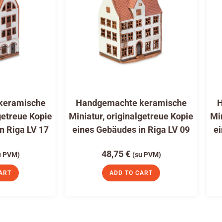
keramische
Handgemachte keramische
H
getreue Kopie
Miniatur, originalgetreue Kopie
Mi
n Riga LV 17
eines Gebäudes in Riga LV 09
ei
48,75
€
u PVM)
(su PVM)
ART
ADD TO CART