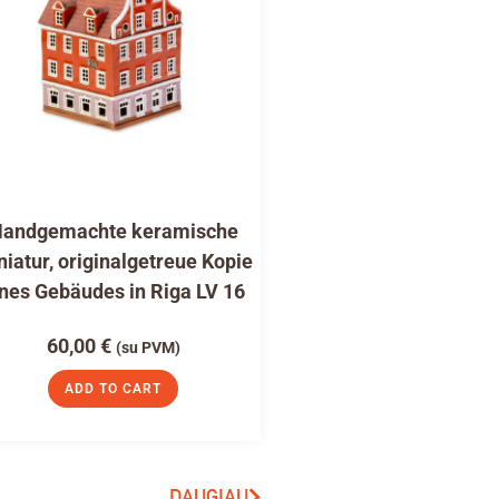
andgemachte keramische
niatur, originalgetreue Kopie
nes Gebäudes in Riga LV 16
60,00
€
(su PVM)
ADD TO CART
DAUGIAU