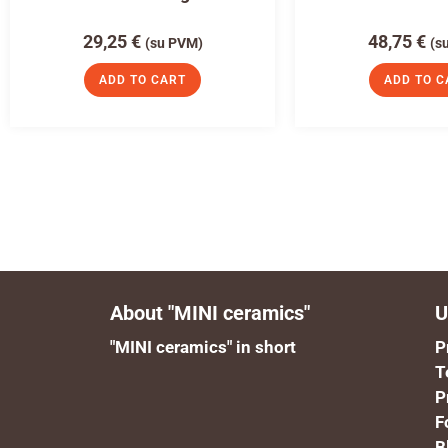
29,25
€
48,75
€
(su PVM)
(s
ADD TO CART
ADD TO C
About "MINI ceramics"
U
"MINI ceramics" in short
P
T
P
F
B