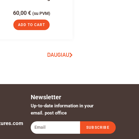
60,00
€
(su PVM)
ADD TO CART
DAUGIAU
Newsletter
Up-to-date information in your
email. post office
tures.com
SUBSCRIBE