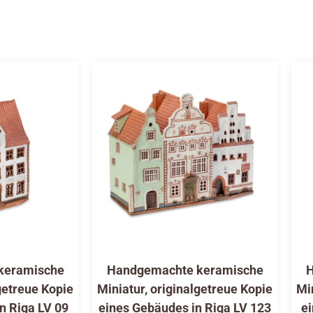
keramische
Handgemachte keramische
H
getreue Kopie
Miniatur, originalgetreue Kopie
Mi
n Riga LV 09
eines Gebäudes in Riga LV 123
ei