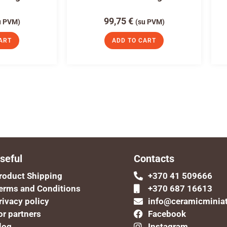
99,75
€
u PVM)
(su PVM)
ART
ADD TO CART
seful
Contacts
roduct Shipping
+370 41 509666
erms and Conditions
+370 687 16613
rivacy policy
info@ceramicminia
or partners
Facebook
log
Instagram