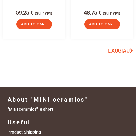
59,25
€
48,75
€
(su PVM)
(su PVM)
ADD TO CART
ADD TO CART
DAUGIAU
About "MINI ceramics"
"MINI ceramics" in short
Useful
Product Shipping