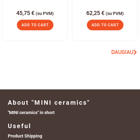
45,75
€
62,25
€
(su PVM)
(su PVM)
ADD TO CART
ADD TO CART
DAUGIAU
About "MINI ceramics"
"MINI ceramics" in short
Useful
Product Shipping