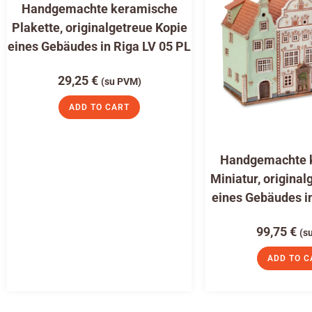
Handgemachte keramische
Plakette, originalgetreue Kopie
eines Gebäudes in Riga LV 05 PL
29,25
€
(su PVM)
ADD TO CART
Handgemachte 
Miniatur, original
eines Gebäudes i
99,75
€
(s
ADD TO C