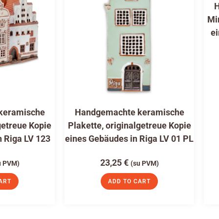
H
Mi
ei
keramische
Handgemachte keramische
getreue Kopie
Plakette, originalgetreue Kopie
n Riga LV 123
eines Gebäudes in Riga LV 01 PL
23,25
€
u PVM)
(su PVM)
ART
ADD TO CART