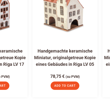
keramische
Handgemachte keramische
H
getreue Kopie
Miniatur, originalgetreue Kopie
Mi
n Riga LV 17
eines Gebäudes in Riga LV 05
ei
78,75
€
u PVM)
(su PVM)
ART
ADD TO CART