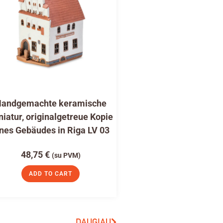
andgemachte keramische
niatur, originalgetreue Kopie
nes Gebäudes in Riga LV 03
48,75
€
(su PVM)
ADD TO CART
DAUGIAU