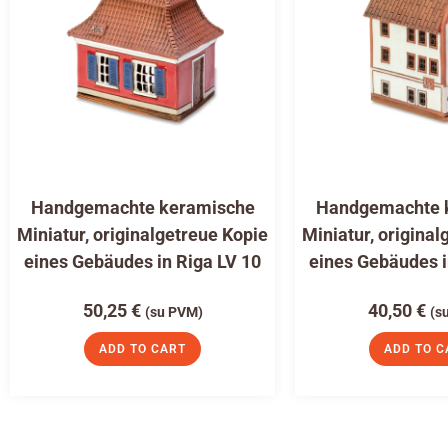
Handgemachte keramische
Handgemachte 
Miniatur, originalgetreue Kopie
Miniatur, original
eines Gebäudes in Riga LV 10
eines Gebäudes i
50,25
€
40,50
€
(su PVM)
(s
ADD TO CART
ADD TO C