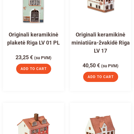
Originali keramikinė
Originali keramikinė
plaketė Riga LV 01 PL
miniatiūra-žvakidė Riga
LV 17
23,25
€
(su PVM)
40,50
€
(su PVM)
ADD TO CART
ADD TO CART