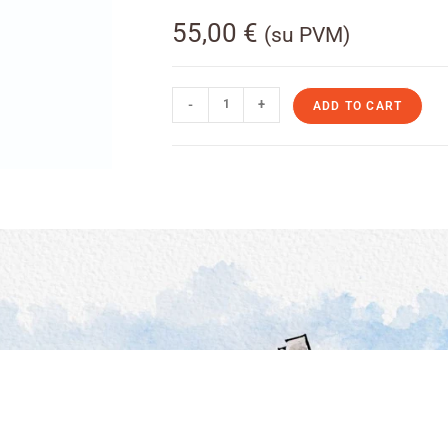
55,00
€
(su PVM)
-
+
ADD TO CART