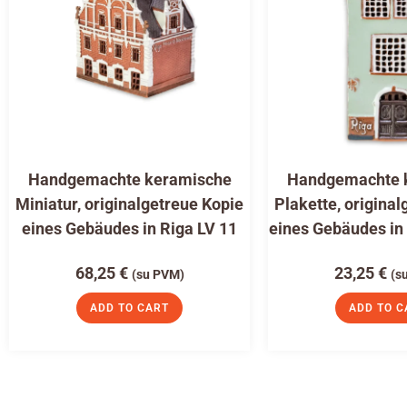
Handgemachte keramische
Handgemachte 
Miniatur, originalgetreue Kopie
Plakette, original
eines Gebäudes in Riga LV 11
eines Gebäudes in
68,25
€
23,25
€
(su PVM)
(s
ADD TO CART
ADD TO C