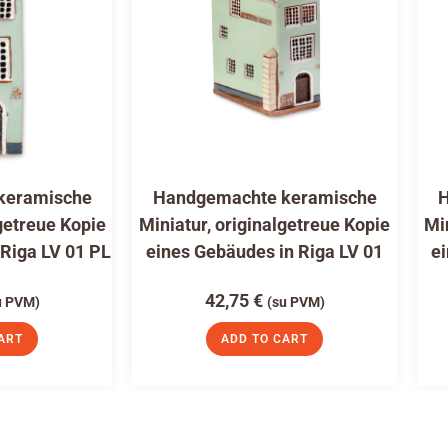
keramische
Handgemachte keramische
H
getreue Kopie
Miniatur, originalgetreue Kopie
Mi
 Riga LV 01 PL
eines Gebäudes in Riga LV 01
ei
42,75
€
u PVM)
(su PVM)
ART
ADD TO CART