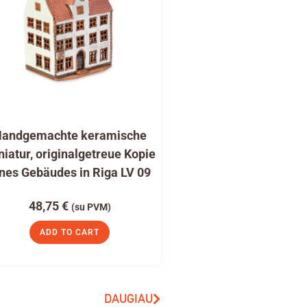
andgemachte keramische
niatur, originalgetreue Kopie
nes Gebäudes in Riga LV 09
48,75
€
(su PVM)
ADD TO CART
DAUGIAU