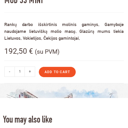
MOD 53 MINI
Rankų darbo išskirtinis molinis gaminys, Gamyboje
naudojame lietuvišką molio masę, Glazūrą mums tiekia
Lietuvos, Vokietijos, Čekijos gamintojai,
192,50
€
(su PVM)
-
+
ADD TO CART
You may also like