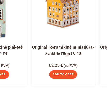
kinė plaketė
Originali keramikinė miniatiūra-
Ori
01 PL
žvakidė Riga LV 18
62,25
€
u PVM)
(su PVM)
ART
ADD TO CART