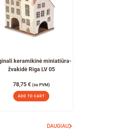
ginali keramikinė miniatiūra-
žvakidė Riga LV 05
78,75
€
(su PVM)
ADD TO CART
DAUGIAU