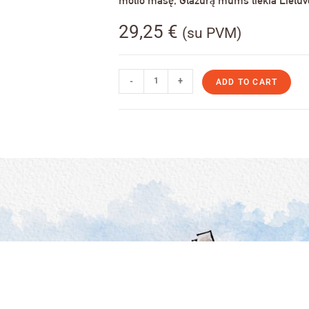
molio masę, Glazūrą mums tiekia Lietuvos
29,25
€
(su PVM)
-
+
ADD TO CART