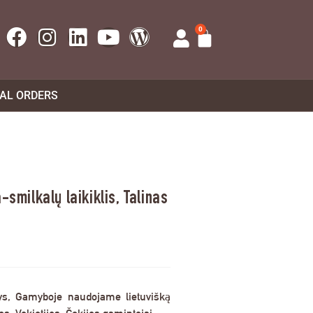
0
UAL ORDERS
-smilkalų laikiklis, Talinas
ys, Gamyboje naudojame lietuvišką