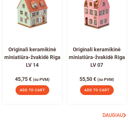
Originali keramikinė
Originali keramikinė
miniatiūra-žvakidė Riga
miniatiūra-žvakidė Riga
LV 14
LV 07
45,75
€
55,50
€
(su PVM)
(su PVM)
ADD TO CART
ADD TO CART
DAUGIAU