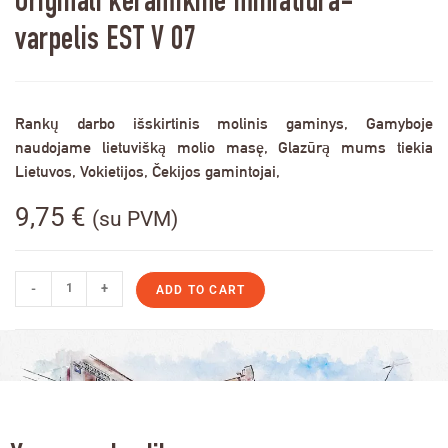
Originali keramikinė miniatiūra-
varpelis EST V 07
Rankų darbo išskirtinis molinis gaminys, Gamyboje
naudojame lietuvišką molio masę, Glazūrą mums tiekia
Lietuvos, Vokietijos, Čekijos gamintojai,
9,75
€
(su PVM)
-
+
ADD TO CART