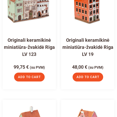
Originali keramikinė
Originali keramikinė
miniatiūra-žvakidė Riga
miniatiūra-žvakidė Riga
LV 123
LV 19
99,75
€
48,00
€
(su PVM)
(su PVM)
ADD TO CART
ADD TO CART