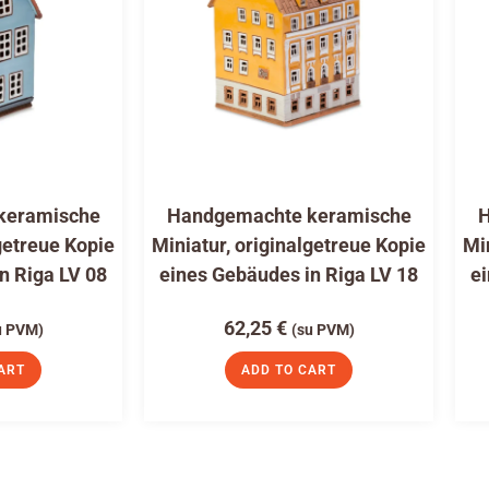
keramische
Handgemachte keramische
H
getreue Kopie
Miniatur, originalgetreue Kopie
Mi
n Riga LV 08
eines Gebäudes in Riga LV 18
ei
62,25
€
u PVM)
(su PVM)
ART
ADD TO CART