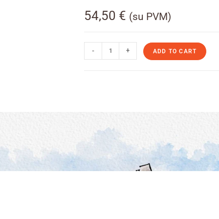
54,50
€
(su PVM)
-
+
ADD TO CART