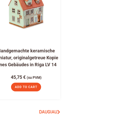
andgemachte keramische
niatur, originalgetreue Kopie
nes Gebäudes in Riga LV 14
45,75
€
(su PVM)
ADD TO CART
DAUGIAU