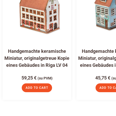
Handgemachte keramische
Handgemachte 
Miniatur, originalgetreue Kopie
Miniatur, original
eines Gebäudes in Riga LV 04
eines Gebäudes i
59,25
€
45,75
€
(su PVM)
(s
ADD TO CART
ADD TO C