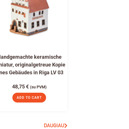
andgemachte keramische
niatur, originalgetreue Kopie
nes Gebäudes in Riga LV 03
48,75
€
(su PVM)
ADD TO CART
DAUGIAU