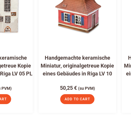
keramische
Handgemachte keramische
H
getreue Kopie
Miniatur, originalgetreue Kopie
Mi
 Riga LV 05 PL
eines Gebäudes in Riga LV 10
ei
50,25
€
u PVM)
(su PVM)
ART
ADD TO CART