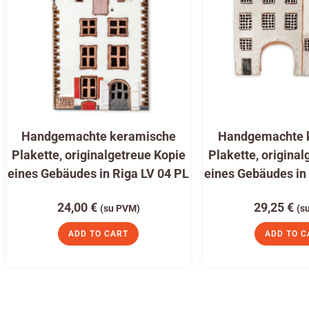
Handgemachte keramische
Handgemachte 
Plakette, originalgetreue Kopie
Plakette, original
eines Gebäudes in Riga LV 04 PL
eines Gebäudes in
24,00
€
29,25
€
(su PVM)
(s
ADD TO CART
ADD TO C