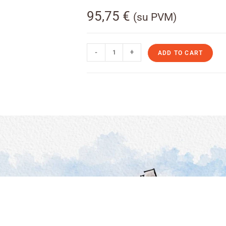
95,75
€
(su PVM)
-
+
ADD TO CART