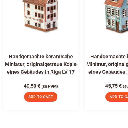
Handgemachte keramische
Handgemachte 
Miniatur, originalgetreue Kopie
Miniatur, original
eines Gebäudes in Riga LV 17
eines Gebäudes i
40,50
€
45,75
€
(su PVM)
(s
ADD TO CART
ADD TO C