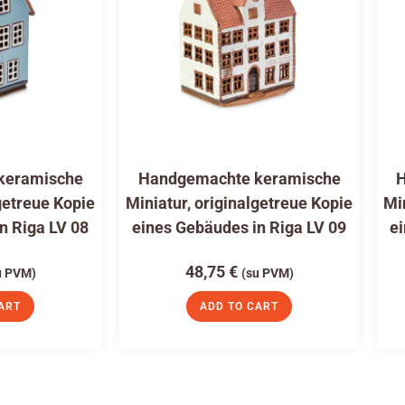
keramische
Handgemachte keramische
H
getreue Kopie
Miniatur, originalgetreue Kopie
Mi
n Riga LV 08
eines Gebäudes in Riga LV 09
ei
48,75
€
u PVM)
(su PVM)
ART
ADD TO CART