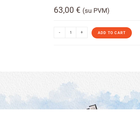
63,00
€
(su PVM)
-
+
ADD TO CART