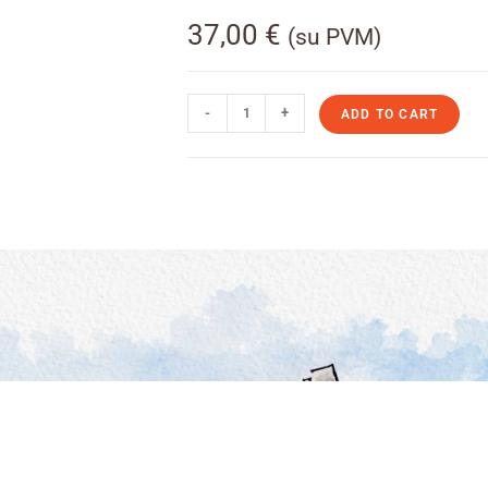
37,00
€
(su PVM)
-
+
ADD TO CART