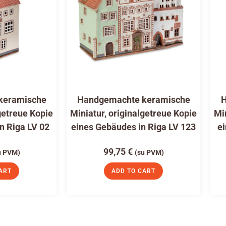
keramische
Handgemachte keramische
H
getreue Kopie
Miniatur, originalgetreue Kopie
Mi
n Riga LV 02
eines Gebäudes in Riga LV 123
ei
99,75
€
u PVM)
(su PVM)
ART
ADD TO CART