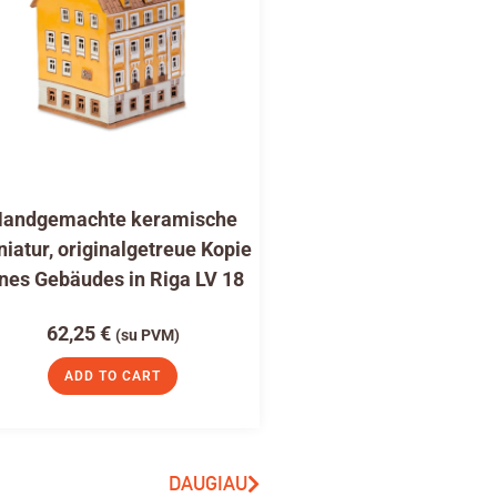
andgemachte keramische
niatur, originalgetreue Kopie
nes Gebäudes in Riga LV 18
62,25
€
(su PVM)
ADD TO CART
DAUGIAU