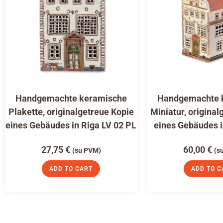
Handgemachte keramische
Handgemachte 
Plakette, originalgetreue Kopie
Miniatur, original
eines Gebäudes in Riga LV 02 PL
eines Gebäudes i
27,75
€
60,00
€
(su PVM)
(s
ADD TO CART
ADD TO C